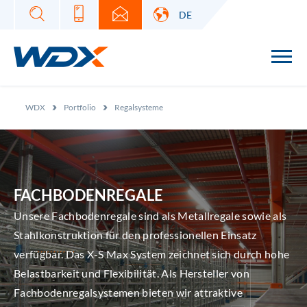
DE
Warehouse Development
eXperts
WDX
Portfolio
Regalsysteme
FACHBODENREGALE
Unsere Fachbodenregale sind als Metallregale sowie als
Stahlkonstruktion für den professionellen Einsatz
verfügbar. Das X-S Max System zeichnet sich durch hohe
Belastbarkeit und Flexibilität. Als Hersteller von
Fachbodenregalsystemen bieten wir attraktive