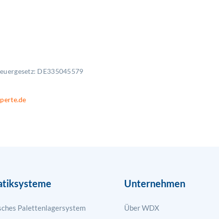
teuergesetz: DE335045579
perte.de
tiksysteme
Unternehmen
ches Palettenlagersystem
Über WDX