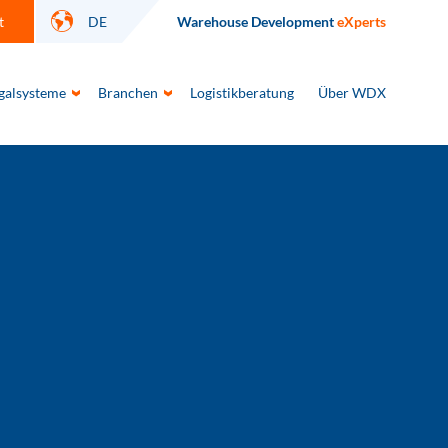
t
DE
Warehouse Development
eXperts
galsysteme
Branchen
Logistikberatung
Über WDX