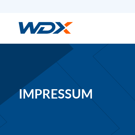
Warehouse Development
eXperts
IMPRESSUM