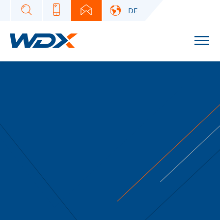
DE
Warehouse Development
eXperts