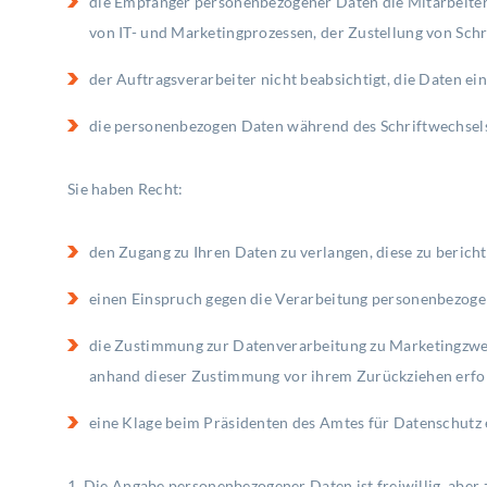
die Empfänger personenbezogener Daten die Mitarbeiter 
von IT- und Marketingprozessen, der Zustellung von Sc
der Auftragsverarbeiter nicht beabsichtigt, die Daten ei
die personenbezogen Daten während des Schriftwechsels
Sie haben Recht:
den Zugang zu Ihren Daten zu verlangen, diese zu berich
einen Einspruch gegen die Verarbeitung personenbezoge
die Zustimmung zur Datenverarbeitung zu Marketingzwec
anhand dieser Zustimmung vor ihrem Zurückziehen erfol
eine Klage beim Präsidenten des Amtes für Datenschutz 
1. Die Angabe personenbezogener Daten ist freiwillig, aber 