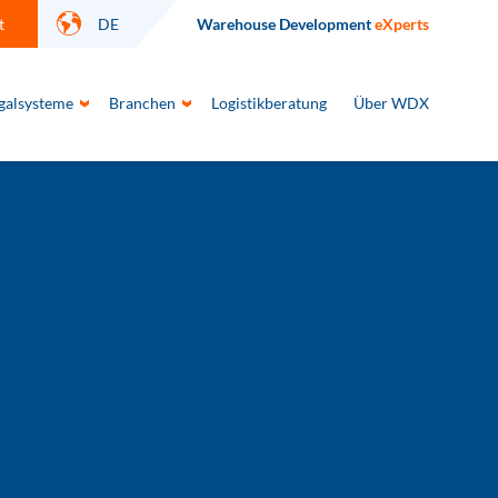
t
DE
Warehouse Development
eXperts
galsysteme
Branchen
Logistikberatung
Über WDX