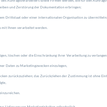
des Auftragsverarbeiters sowie Firmen werden, die für den Auftragsv
hreiben und Zerstörung der Dokumentation erbringen;
nem Drittstaat oder einer internationalen Organisation zu übermitteln
 mit Ihnen verarbeitet werden.
tigen, löschen oder die Einschränkung ihrer Verarbeitung zu verlangen
ner Daten zu Marketingzwecken einzulegen,
ken zurückzuziehen; das Zurückziehen der Zustimmung ist ohne Einfl
gte,
einzureichen.
zur Lieferung von Marketinginhalten erforderlich.